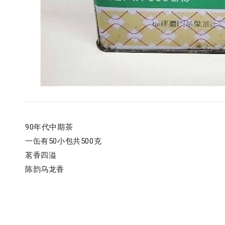
90年代中期茶
一缶有50小包共500克
茗香四溢
陈韵乌龙香