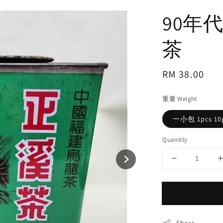
90年代
茶
Regular
RM 38.00
price
重量 Weight
一小包 1pcs 10
Quantity
Share