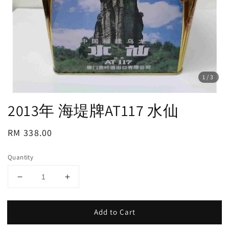
1
/3
2013年 海堤牌AT117 水仙
Regular
RM 338.00
price
Quantity
Add to Cart