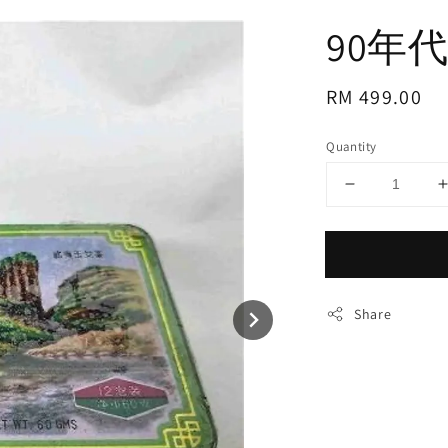
90年代
Regular
RM 499.00
price
Quantity
Share