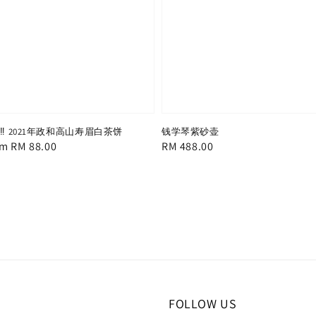
‼️ 2021年政和高山寿眉白茶饼
钱学琴紫砂壶
e
om
RM 88.00
Regular
RM 488.00
ce
price
FOLLOW US