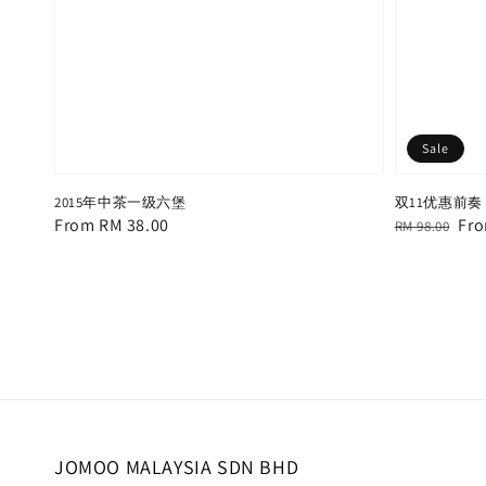
Sale
2015年中茶一级六堡
双11优惠前奏 
Regular
From
RM 38.00
Regular
Sal
Fr
RM 98.00
price
price
pri
JOMOO MALAYSIA SDN BHD