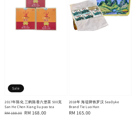
Sale
2017年陈化 三鹤陈香六堡茶 500克
2018年 海堤牌铁罗汉 SeaDyke
San He Chen Xiang liu pao tea
Brand Tie Luo Han
Regular
Sale
RM 168.00
Regular
RM 165.00
RM 188.00
price
price
price