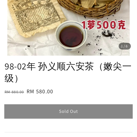
1
/6
98-02年 孙义顺六安茶（嫩尖一
级）
Regular
Sale
RM 580.00
RM 880.00
Sold Out
price
price
Sold Out