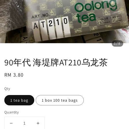
1
/8
90年代 海堤牌AT210乌龙茶
Regular
RM 3.80
price
Qty
1 tea bag
1 box 100 tea bags
Quantity