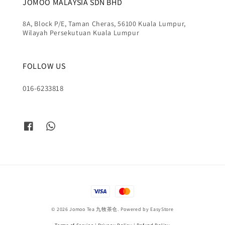
JOMOO MALAYSIA SDN BHD
8A, Block P/E, Taman Cheras, 56100 Kuala Lumpur,
Wilayah Persekutuan Kuala Lumpur
FOLLOW US
016-6233818
© 2026 Jomoo Tea 九牧茶仓. Powered by
EasyStore