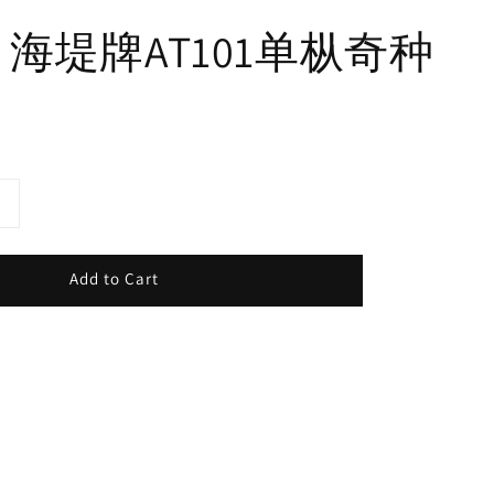
 海堤牌AT101单枞奇种
Add to Cart