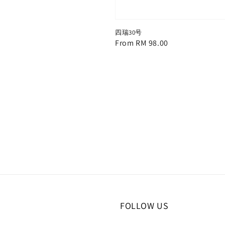
四瑞30号
Regular
From
RM 98.00
price
FOLLOW US