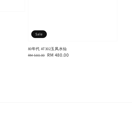
Sale
80年代 AT302玉凤水仙
Regular
Sale
RM 480.00
RM 580.00
price
price