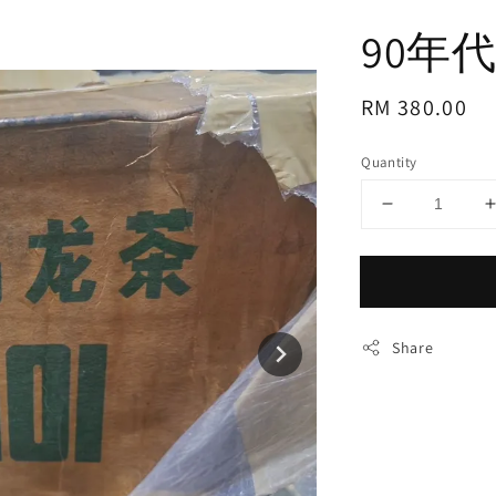
90年代
Regular
RM 380.00
price
Quantity
Share