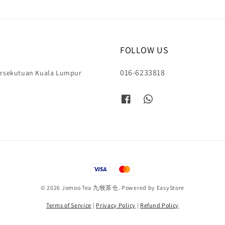
FOLLOW US
016-6233818
Persekutuan Kuala Lumpur
© 2026 Jomoo Tea 九牧茶仓. Powered by
EasyStore
Terms of Service
|
Privacy Policy
|
Refund Policy