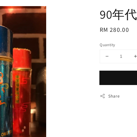
90年
Regular
RM 280.00
price
Quantity
Share