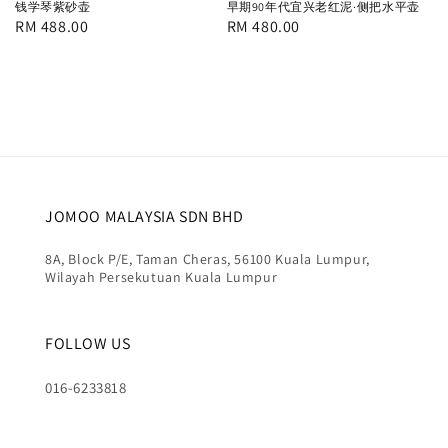
钱学琴紫砂壶
早期90年代宜兴老红泥·侧把水平壶
Regular
RM 488.00
Regular
RM 480.00
price
price
JOMOO MALAYSIA SDN BHD
8A, Block P/E, Taman Cheras, 56100 Kuala Lumpur,
Wilayah Persekutuan Kuala Lumpur
FOLLOW US
016-6233818