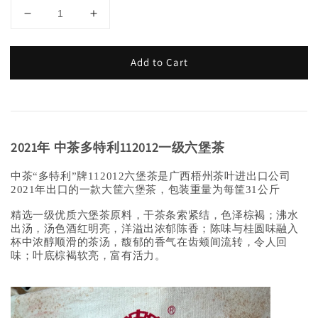
Add to Cart
2021年 中茶多特利1
12012一级六堡茶
中茶“多特利”牌112012六堡茶是广西梧州茶叶进出口公司
2021年出口的一款大筐六堡茶，包装重量为每筐31公斤
精选一级优质六堡茶原料，干茶条索紧结，色泽棕褐；沸水
出汤，汤色酒红明亮，洋溢出浓郁陈香；陈味与桂圆味融入
杯中浓醇顺滑的茶汤，馥郁的香气在齿颊间流转，令人回
味；叶底棕褐软亮，富有活力。