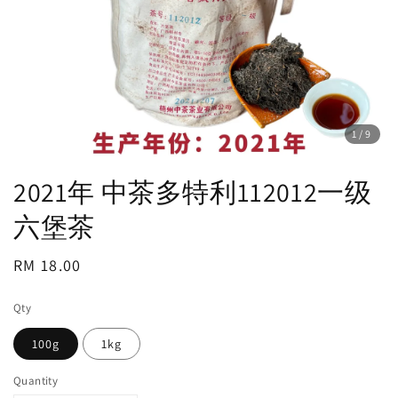
1
/9
2021年 中茶多特利112012一级
六堡茶
Regular
RM 18.00
price
Qty
100g
1kg
Quantity