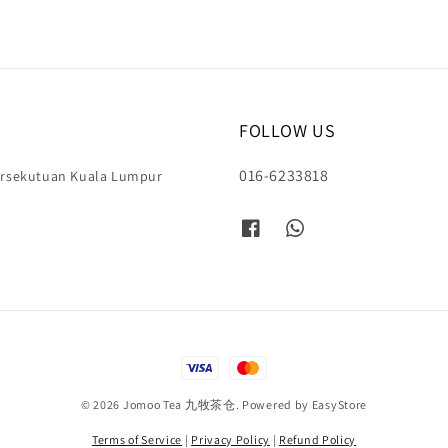
FOLLOW US
016-6233818
Persekutuan Kuala Lumpur
© 2026 Jomoo Tea 九牧茶仓. Powered by
EasyStore
Terms of Service
|
Privacy Policy
|
Refund Policy