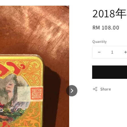
201
Regular
RM 108.00
price
Quantity
Share