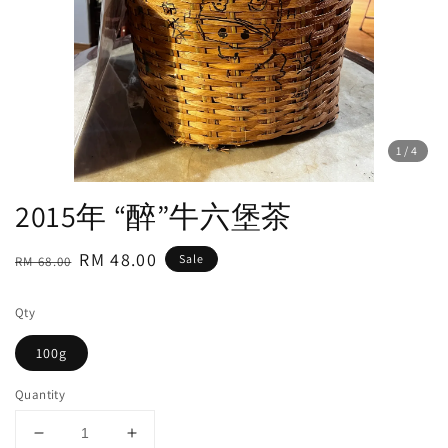
1
/4
2015年 “醉”牛六堡茶
Regular
Sale
RM 48.00
Sale
RM 68.00
price
price
Qty
100g
Quantity