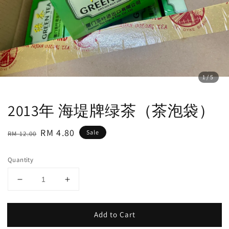
1
/5
2013年 海堤牌绿茶（茶泡袋）
Regular
Sale
RM 4.80
Sale
RM 12.00
price
price
Quantity
Add to Cart