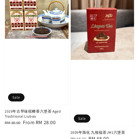
Sale
2019年古早味槟榔香六堡茶 Aged
Traditional Liubao
Sale
Regular
Sale
From
RM 28.00
RM 38.00
price
price
2009年陈化 九牧福茶JM1六堡茶
Regular
Sale
RM 48.00
RM 68.00