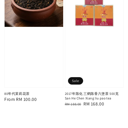
Sale
80年代茉莉花茶
2017年陈化 三鹤陈香六堡茶 500克
San He Chen Xiang liu pao tea
Regular
From
RM 100.00
Regular
Sale
RM 168.00
RM 188.00
price
price
price