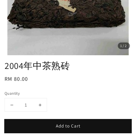
1
/2
2004年中茶熟砖
Regular
RM 80.00
price
Quantity
Add to Cart