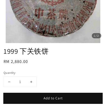
1
/2
1999 下关铁饼
Regular
RM 2,880.00
price
Quantity
Add to Cart