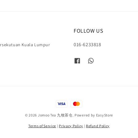
FOLLOW US
016-6233818
Persekutuan Kuala Lumpur
© 2026 Jomoo Tea 九牧茶仓. Powered by
EasyStore
Terms of Service
|
Privacy Policy
|
Refund Policy