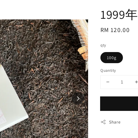
1999
Regular
RM 120.00
price
qty
100g
Quantity
Share