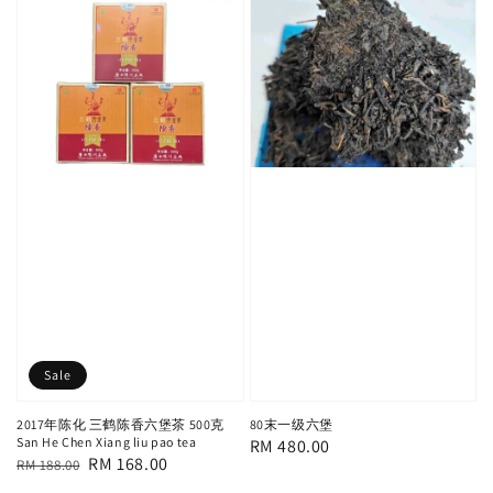
Sale
2017年陈化 三鹤陈香六堡茶 500克
80末一级六堡
San He Chen Xiang liu pao tea
Regular
RM 480.00
Regular
Sale
RM 168.00
RM 188.00
price
price
price