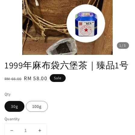
1
/5
1999年麻布袋六堡茶｜臻品1号
Regular
Sale
RM 58.00
Sale
RM 66.00
price
price
Qty
30g
100g
Quantity