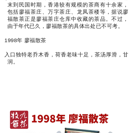
末到民国时期，香港较有规模的茶商有十余家，
包括廖福茶庄、万字茶庄、龙凤茶楼等，据说廖
福散茶正是廖福茶庄仓库中收藏的茶品。不过，
由于年代已久，廖福散茶的具体出处已不可考。
1998年 廖福散茶
入口独特老乔木香，荷香老味十足，茶汤厚滑，甘
润。