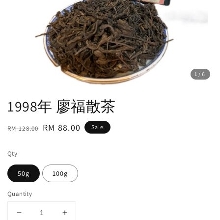
1
/6
1998年 廖福散茶
Regular
Sale
RM 88.00
Sale
RM 128.00
price
price
Qty
50g
100g
Quantity