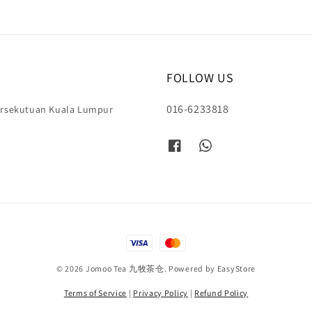
FOLLOW US
016-6233818
Persekutuan Kuala Lumpur
© 2026 Jomoo Tea 九牧茶仓. Powered by
EasyStore
Terms of Service
|
Privacy Policy
|
Refund Policy