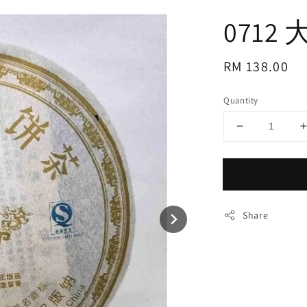
0712
Regular
RM 138.00
price
Quantity
Share