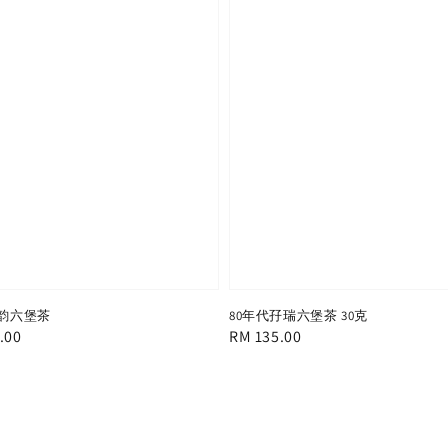
甜韵六堡茶
80年代孖瑞六堡茶 30克
.00
Regular
RM 135.00
price