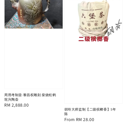
周用考制壶·黎昌权雕刻 柴烧松鹤
坭兴陶壶
Regular
RM 2,888.00
胡玲大师监制【二级槟榔香】5年
price
陈
Regular
From
RM 28.00
price