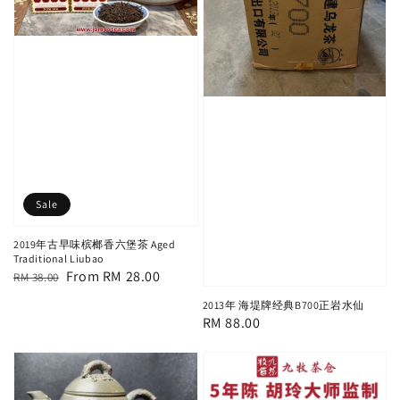
Sale
2019年古早味槟榔香六堡茶 Aged
Traditional Liubao
Regular
Sale
From
RM 28.00
RM 38.00
price
price
2013年 海堤牌经典B700正岩水仙
Regular
RM 88.00
price