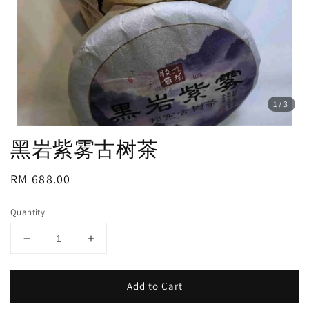
1
/3
黑岩紫雾古树茶
Regular
RM 688.00
price
Quantity
Add to Cart