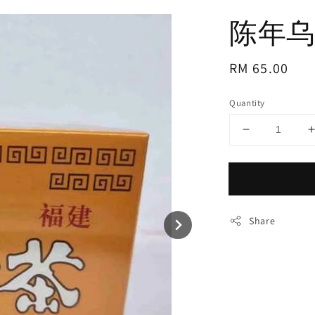
陈年乌
Regular
RM 65.00
price
Quantity
Share