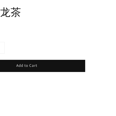
龙茶
Add to Cart