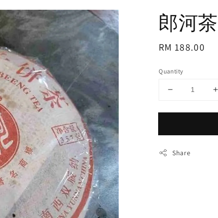
郎河茶厂
Regular
RM 188.00
price
Quantity
Share