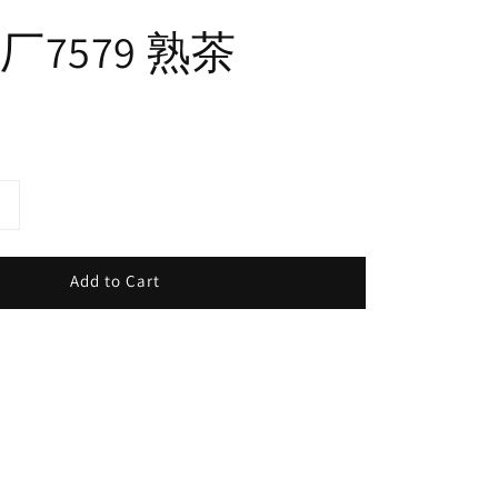
7579 熟茶
Add to Cart