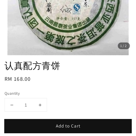
1
/2
认真配方青饼
Regular
RM 168.00
price
Quantity
Add to Cart