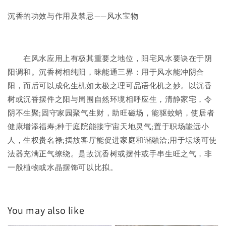
沉香的功效与作用及禁忌——风水宝物
在风水应用上有极其重要之地位，阳宅风水要诀在于阴
阳调和。沉香树相纯阳，昧能通三界：用于风水能冲阴合
阳，而后可以成化生机如太极之理可品语化机之妙。以沉香
树或沉香摆件之阳与周围自然环境相呼应生，清静家宅，令
阴不生聚;固守家园聚气生财，助旺磁场，能驱蚊蚋，使居者
健康增添福寿;种于庭院能接宇宙天地灵气;置于职场能远小
人，生权贵名禄;摆放客厅能促进家庭和谐融洽;用于坛场可使
法器充满正气缭绕。是故沉香树或摆件或手串生旺之气，非
一般植物或水晶摆饰可以比拟。
You may also like