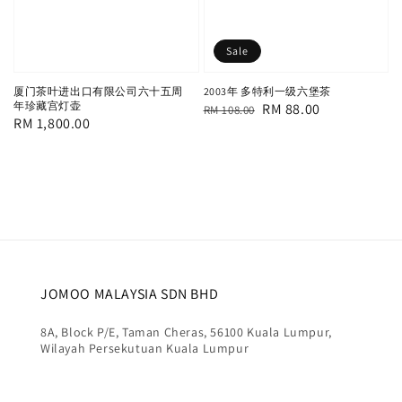
Sale
厦门茶叶进出口有限公司六十五周
2003年 多特利一级六堡茶
年珍藏宫灯壶
Regular
Sale
RM 88.00
RM 108.00
Regular
RM 1,800.00
price
price
price
JOMOO MALAYSIA SDN BHD
8A, Block P/E, Taman Cheras, 56100 Kuala Lumpur,
Wilayah Persekutuan Kuala Lumpur