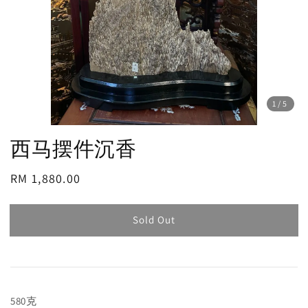
1
/5
西马摆件沉香
Regular
RM 1,880.00
Sold Out
price
Sold Out
580克