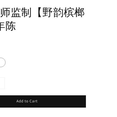
师监制【野韵槟榔
年陈
g
Add to Cart