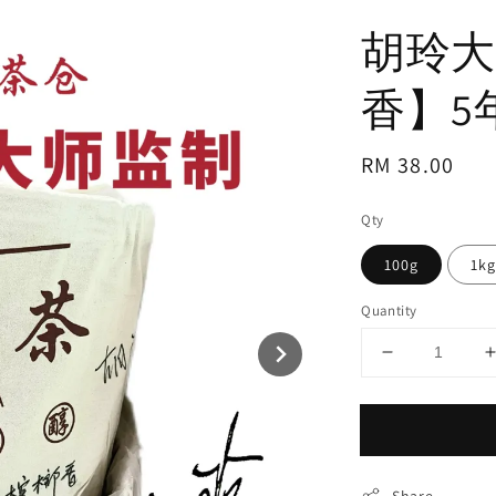
胡玲大
香】5
Regular
RM 38.00
price
Qty
100g
1k
Quantity
Share