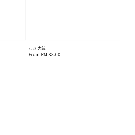
7582 大益
Regular
From
RM 88.00
price