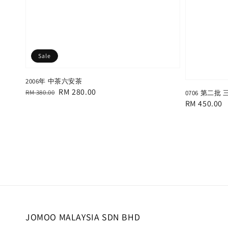
Sale
2006年 中茶六安茶
Regular
Sale
RM 280.00
RM 380.00
0706 第二批
Regular
RM 450.00
price
price
price
JOMOO MALAYSIA SDN BHD