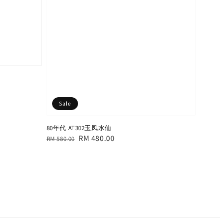
Sale
80年代 AT302玉凤水仙
Regular
Sale
RM 480.00
RM 580.00
price
price