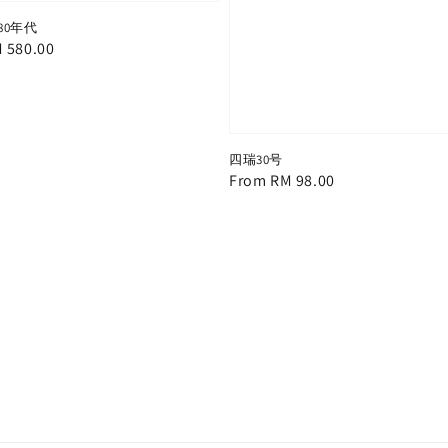
80年代
le
 580.00
ice
四瑞30号
Regular
From
RM 98.00
price