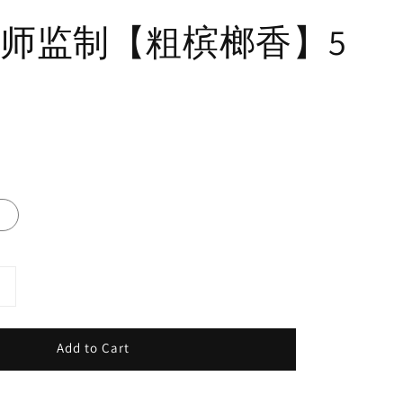
师监制【粗槟榔香】5
g
Add to Cart