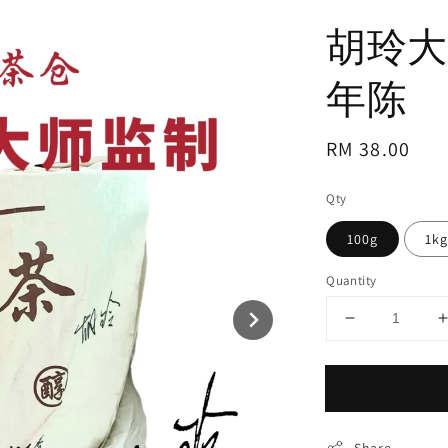
胡玲大
年陈
Regular
RM 38.00
price
Qty
100g
1k
Quantity
Share