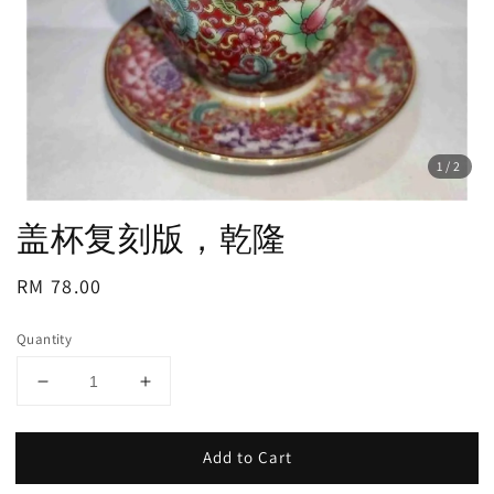
1
/2
盖杯复刻版，乾隆
Regular
RM 78.00
price
Quantity
Add to Cart