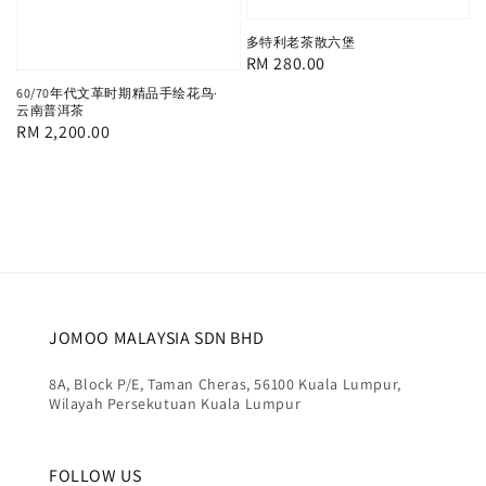
多特利老茶散六堡
Regular
RM 280.00
price
60/70年代文革时期精品手绘花鸟·
云南普洱茶
Regular
RM 2,200.00
price
JOMOO MALAYSIA SDN BHD
8A, Block P/E, Taman Cheras, 56100 Kuala Lumpur,
Wilayah Persekutuan Kuala Lumpur
FOLLOW US