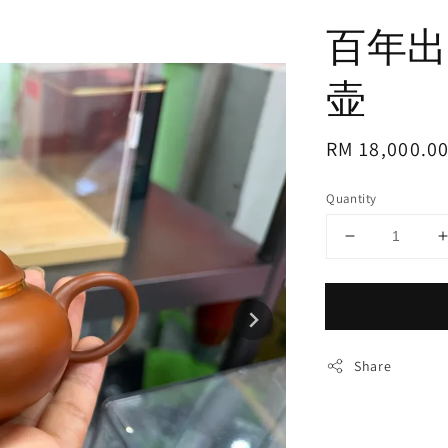
百年出
壶
Regular
RM 18,000.0
price
Quantity
Share