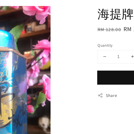
海提牌
Regular
Sal
RM 
RM 128.00
price
pri
Quantity
Share