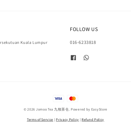
FOLLOW US
016-6233818
Persekutuan Kuala Lumpur
© 2026 Jomoo Tea 九牧茶仓. Powered by
EasyStore
Terms of Service
|
Privacy Policy
|
Refund Policy