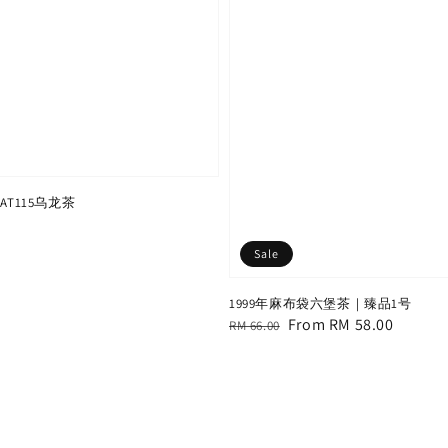
AT115乌龙茶
Sale
1999年麻布袋六堡茶｜臻品1号
Regular
Sale
From
RM 58.00
RM 66.00
price
price