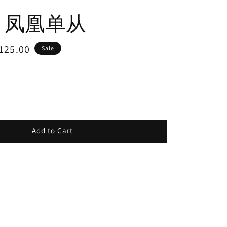
 凤凰单从
e
125.00
Sale
ce
Add to Cart