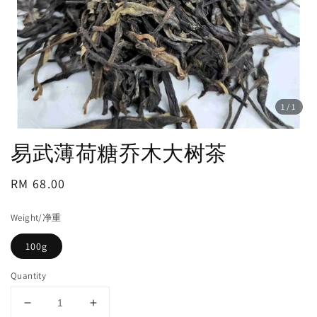
1
/1
易武薄荷糖乔木大树茶
Regular
RM 68.00
price
Weight/净重
100g
Quantity