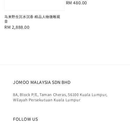
Regular
RM 480.00
price
马来野生沉水沉香·精品人物微雕观
音
Regular
RM 2,888.00
price
JOMOO MALAYSIA SDN BHD
8A, Block P/E, Taman Cheras, 56100 Kuala Lumpur,
Wilayah Persekutuan Kuala Lumpur
FOLLOW US