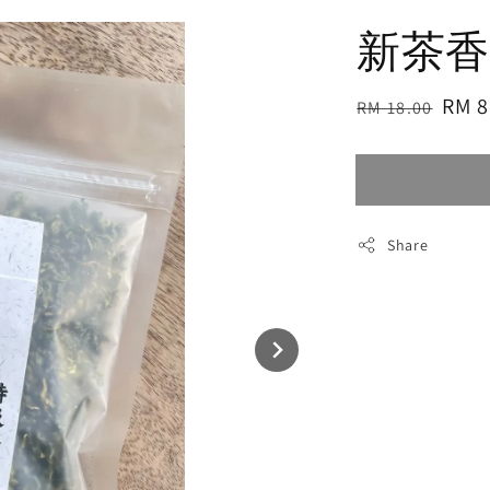
新茶香
Regular
Sale
RM 8
RM 18.00
price
pric
Share