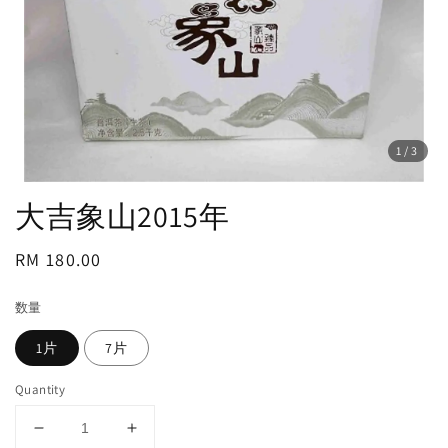
1
/3
大吉象山2015年
Regular
RM 180.00
price
数量
1片
7片
Quantity