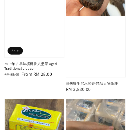
Sale
2019年古早味槟榔香六堡茶 Aged
Traditional Liubao
Regular
Sale
From
RM 28.00
RM 38.00
price
price
马来野生沉水沉香·精品人物微雕
Regular
RM 3,880.00
price