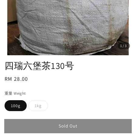
1
/3
四瑞六堡茶130号
Regular
RM 28.00
Sold Out
price
重量 Weight
100g
1kg
Sold Out