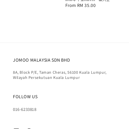
Regular
From
RM 35.00
price
JOMOO MALAYSIA SDN BHD
8A, Block P/E, Taman Cheras, 56100 Kuala Lumpur,
Wilayah Persekutuan Kuala Lumpur
FOLLOW US
016-6233818