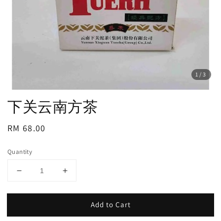
1
/3
下关云南方茶
Regular
RM 68.00
price
Quantity
Add to Cart