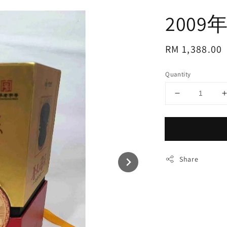
200
Regular
RM 1,388.00
price
Quantity
Share