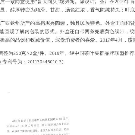
一致同意使用“普天同庆”坭兴陶。罐设计。茶厂在2010年
香显、醇厚转变为顺滑、甘甜，汤色红浓，香气陈纯持久；叶
广西钦州所产的高档坭兴陶罐，独具民族特色。外盒正面和背面
者能直观了解内包装的形式。外盒还自带两条兜底黄色绸带，
极高的品饮和收藏价值，深受消费者的喜爱。2017年4月，
开始调整为250克 ×2盒/件。2019年、经中国茶叶集群品牌联盟
为：201130445010.3）