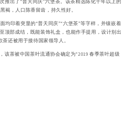
首次推出了“普天同庆”六堡茶。该茶精选陈化十年以上的
底黑褐，人口陈香留齿，持久性好。
均印着突显的“普天同庆”“六堡茶”等字样，并镶嵌着
绕至顶部成结，既能装饰礼盒，也能作手提用，设计别出
该款茶还被用于接待国家领导人。
推荐，该茶被中国茶叶流通协会确定为“2019 春季茶叶超级