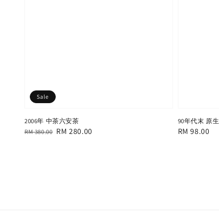
Sale
2006年 中茶六安茶
90年代末 原
Regular
Sale
RM 280.00
Regular
RM 98.00
RM 380.00
price
price
price