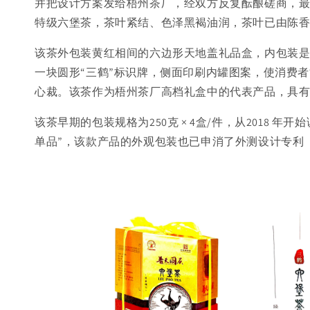
并把设计方案发给梧州茶厂，经双方反复酝酿磋商，最后
特级六堡茶，茶叶紧结、色泽黑褐油润，茶叶已由陈
该茶外包装黄红相间的六边形天地盖礼品盒，内包装是
一块圆形“三鹤”标识牌，侧面印刷内罐图案，使消费
心裁。该茶作为梧州茶厂高档礼盒中的代表产品，具有
该茶早期的包装规格为250克 × 4盒/件，从2018 年
单品”，该款产品的外观包装也已申消了外测设计专利（专利号