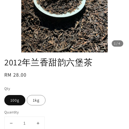
1
/4
2012年兰香甜韵六堡茶
Regular
RM 28.00
price
Qty
100g
1kg
Quantity