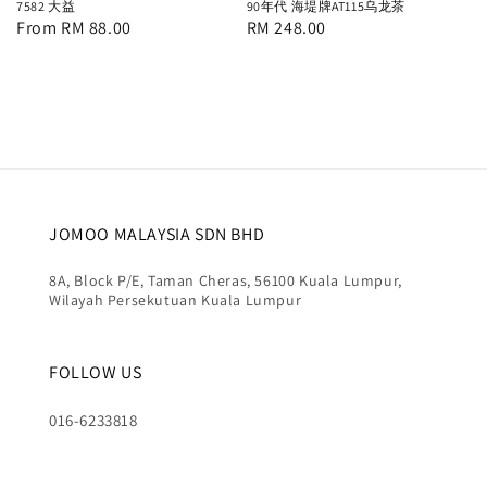
7582 大益
90年代 海堤牌AT115乌龙茶
Regular
From
RM 88.00
Regular
RM 248.00
price
price
JOMOO MALAYSIA SDN BHD
8A, Block P/E, Taman Cheras, 56100 Kuala Lumpur,
Wilayah Persekutuan Kuala Lumpur
FOLLOW US
016-6233818