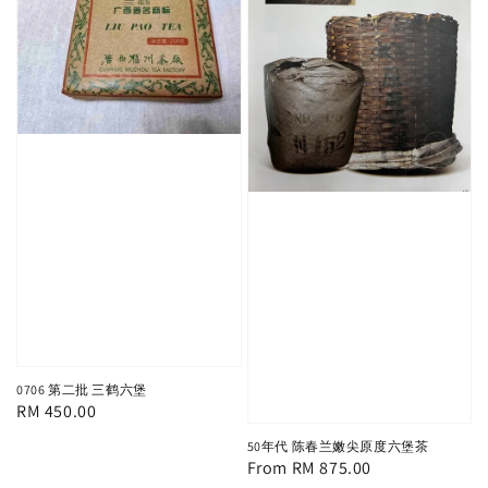
0706 第二批 三鹤六堡
Regular
RM 450.00
price
50年代 陈春兰嫩尖原度六堡茶
Regular
From
RM 875.00