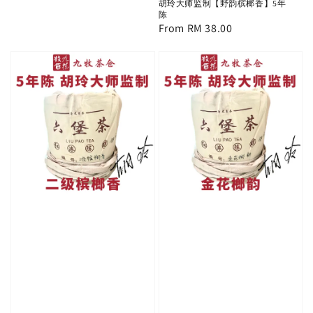
胡玲大师监制【野韵槟榔香】5年
陈
Regular
From
RM 38.00
price