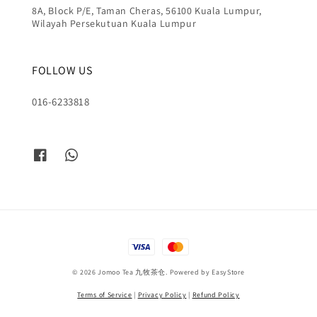
8A, Block P/E, Taman Cheras, 56100 Kuala Lumpur,
Wilayah Persekutuan Kuala Lumpur
FOLLOW US
016-6233818
© 2026 Jomoo Tea 九牧茶仓. Powered by
EasyStore
Terms of Service
|
Privacy Policy
|
Refund Policy