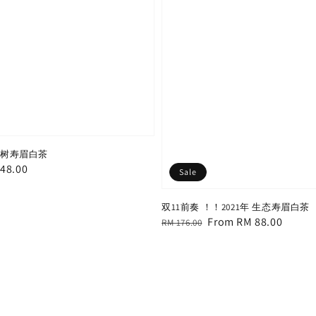
东古树寿眉白茶
e
48.00
Sale
ce
双11前奏 ！！2021年 生态寿眉白茶
Regular
Sale
From
RM 88.00
RM 176.00
price
price