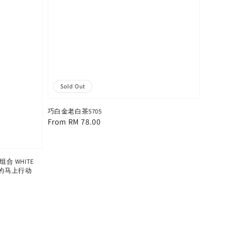
Sold Out
巧白金老白茶5705
Regular
From
RM 78.00
price
合 WHITE
欢白茶的马上行动