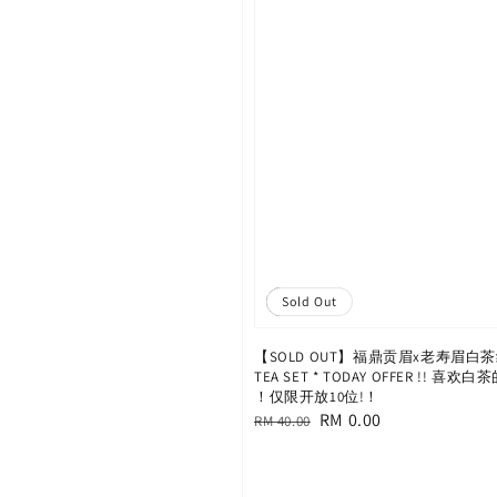
Sale
Sold Out
【SOLD OUT】福鼎贡眉x老寿眉白茶组
TEA SET * TODAY OFFER !! 喜
！仅限开放10位!！
Regular
Sale
RM 0.00
RM 40.00
price
price