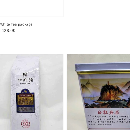
te Tea package
le
 128.00
ice