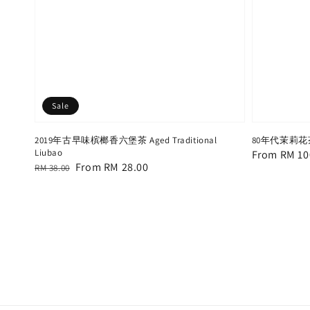
Sale
2019年古早味槟榔香六堡茶 Aged Traditional
80年代茉莉花
Liubao
Regular
From
RM 10
Regular
Sale
From
RM 28.00
RM 38.00
price
price
price