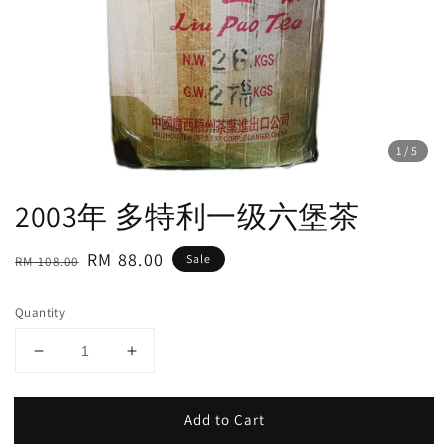
1
/5
2003年 多特利一级六堡茶
Regular
Sale
RM 88.00
Sale
RM 108.00
price
price
Quantity
Add to Cart